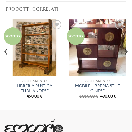
PRODOTTI CORRELATI
Aggiungi
Aggiungi
SCONTO
SCONTO
alla lista
alla lista
dei
dei
desideri
desideri
ARREDAMENTO
ARREDAMENTO
LIBRERIA RUSTICA
MOBILE LIBRERIA STILE
THAILANDESE
CINESE
Il
Il
490,00
€
1.060,00
€
490,00
€
o
prezzo
prezzo
le
originale
attuale
era:
è:
0 €.
1.060,00 €.
490,00 €