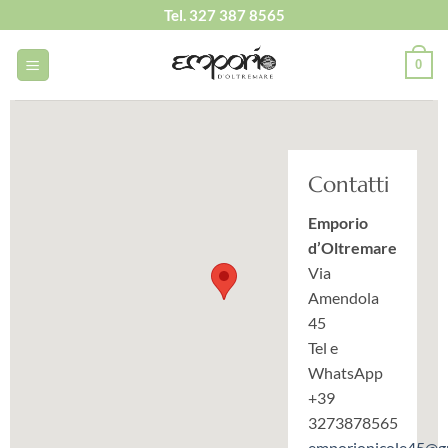
Salta
Tel. 327 387 8565
ai
contenuti
0
Contatti
Emporio
d’Oltremare
Via
Amendola
45
Tel e
WhatsApp
+39
3273878565
emporionicole45@g