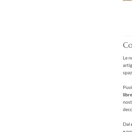
Co
Le n
arti
spaz
Puoi
libr
nost
deco
Dal
e po