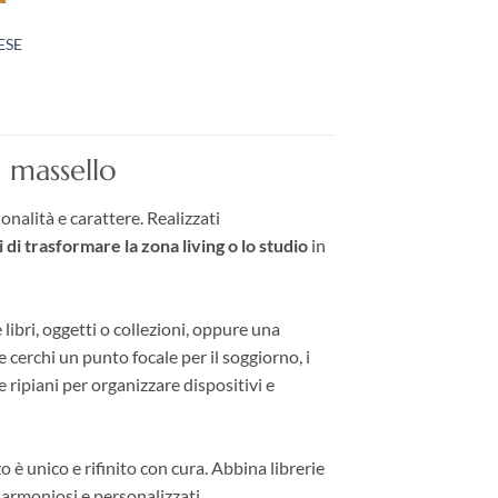
ESE
zo
le
0 €.
o massello
onalità e carattere. Realizzati
 di trasformare la zona living o lo studio
in
 libri, oggetti o collezioni, oppure una
 cerchi un punto focale per il soggiorno, i
 ripiani per organizzare dispositivi e
zo è unico e rifinito con cura. Abbina librerie
armoniosi e personalizzati.