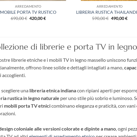
ARREDAMENTO
ARREDAMENTO
MOBILE PORTA TV RUSTICO
LIBRERIA RUSTICA THAILAND
Il
Il
Il
Il
690,00
€
420,00
€
590,00
€
490,00
€
prezzo
prezzo
prezzo
prez
originale
attuale
originale
attua
era:
è:
era:
è:
690,00 €.
420,00 €.
590,00 €.
490,0
llezione di librerie e porta TV in legn
ostre librerie etniche e i mobili TV in legno massello uniscono funzi
gianalmente, offrono linee solide e dettagli intagliati a mano,
capaci
i accoglienti.
 scegliere una
libreria etnica indiana
con ripiani aperti per esporre
eria rustica in legno naturale
per uno stile più sobrio e luminoso. Se
ri
mobili porta TV etnici
combinano eleganza e praticità, con vani e
razioni.
design coloniale alle versioni colorate e dipinte a mano
, ogni pez
rta TV ad altri
elementi di arredamento etnico
per creare ambienti 