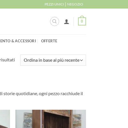
|
PEZZI UNICI
NEGOZIO
0
ENTO & ACCESSORI
OFFERTE
Ordina
risultati
in
base
al
più
i storie quotidiane, ogni pezzo racchiude il
recente
ungi
Aggiungi