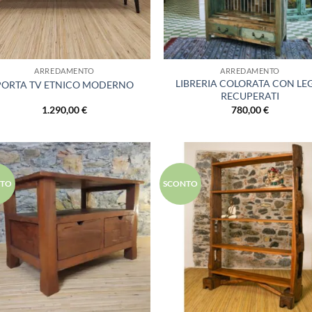
ARREDAMENTO
ARREDAMENTO
LIBRERIA COLORATA CON LE
PORTA TV ETNICO MODERNO
RECUPERATI
1.290,00
€
780,00
€
Aggiungi
Aggi
NTO
SCONTO
alla lista
alla 
dei
de
desideri
desi