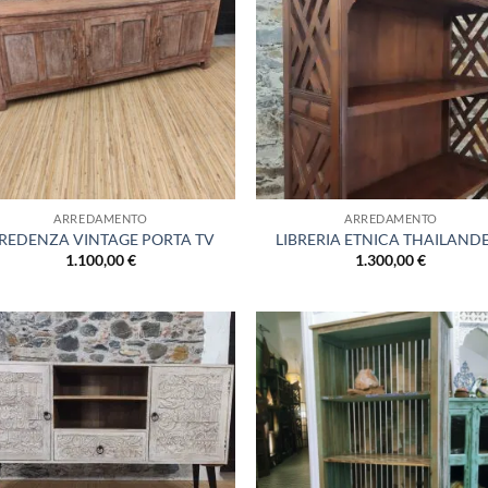
alla lista
alla 
dei
de
desideri
desi
ARREDAMENTO
ARREDAMENTO
REDENZA VINTAGE PORTA TV
LIBRERIA ETNICA THAILAND
1.100,00
€
1.300,00
€
Aggiungi
Aggi
alla lista
alla 
dei
de
desideri
desi