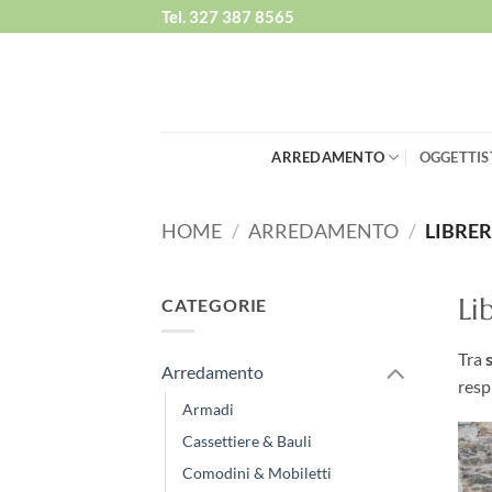
Salta
Tel. 327 387 8565
ai
contenuti
ARREDAMENTO
OGGETTIS
HOME
/
ARREDAMENTO
/
LIBRER
Li
CATEGORIE
Tra
Arredamento
resp
Armadi
Cassettiere & Bauli
Comodini & Mobiletti