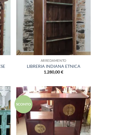
lista
alla lista
i
dei
deri
desideri
ARREDAMENTO
ESE
LIBRERIA INDIANA ETNICA
1.280,00
€
ungi
Aggiungi
SCONTO
lista
alla lista
i
dei
deri
desideri