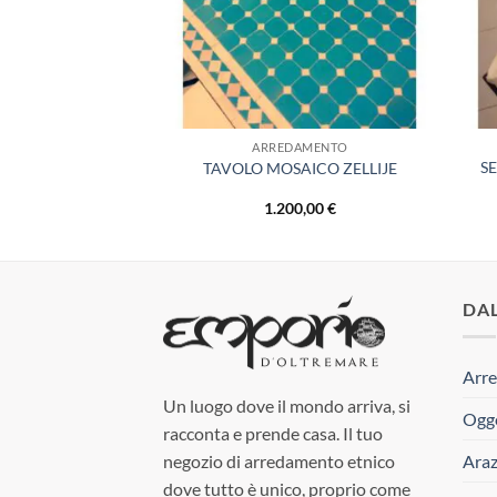
AMENTO
ARREDAMENTO
S
INDONESIANA
TAVOLO MOSAICO ZELLIJE
Il
Il
€
890,00
€
1.200,00
€
prezzo
prezzo
originale
attuale
era:
è:
990,00 €.
890,00 €.
DA
Arre
Un luogo dove il mondo arriva, si
Ogge
racconta e prende casa. Il tuo
Araz
negozio di arredamento etnico
dove tutto è unico, proprio come