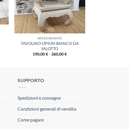
ARREDAMENTO
TAVOLINO OPIUM BIANCO DA
SALOTTO
Fascia
190,00
€
-
360,00
€
di
prezzo:
da
190,00 €
a
360,00 €
SUPPORTO
Spedizioni e consegne
Condizioni generali di vendita
Come pagare