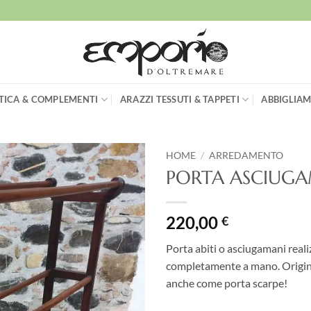
TICA & COMPLEMENTI
ARAZZI TESSUTI & TAPPETI
ABBIGLIAM
HOME
/
ARREDAMENTO
PORTA ASCIUGA
Aggiungi
alla lista
dei
220,00
€
desideri
Porta abiti o asciugamani reali
completamente a mano. Original
anche come porta scarpe!