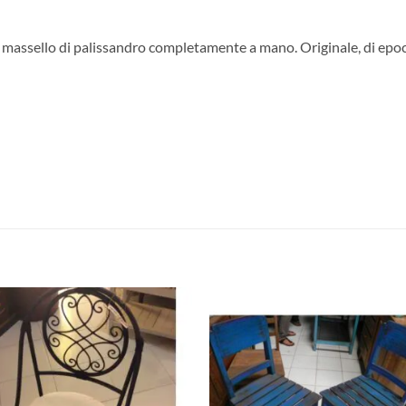
o massello di palissandro completamente a mano. Originale, di epoc
Aggiungi
Aggiu
alla lista
alla l
dei
dei
desideri
desid