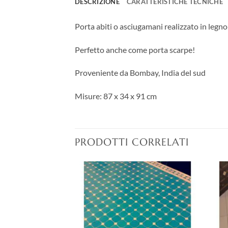
DESCRIZIONE
CARATTERISTICHE TECNICHE
Porta abiti o asciugamani realizzato in legn
Perfetto anche come porta scarpe!
Proveniente da Bombay, India del sud
Misure: 87 x 34 x 91 cm
PRODOTTI CORRELATI
Aggiungi
Aggiungi
alla lista
alla lista
dei
dei
desideri
desideri