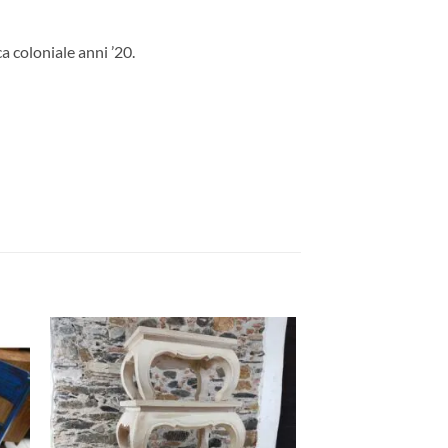
a coloniale anni ’20.
ngi
Aggiungi
ista
alla lista
dei
eri
desideri