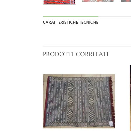
CARATTERISTICHE TECNICHE
PRODOTTI CORRELATI
Aggiungi
Aggiungi
alla lista
alla lista
dei
dei
desideri
desideri