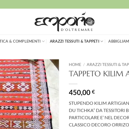
TICA & COMPLEMENTI
ARAZZI TESSUTI & TAPPETI
ABBIGLIAM
HOME
/
ARAZZI TESSUTI & TA
TAPPETO KILIM 
Aggiungi
alla lista
dei
450,00
€
desideri
STUPENDO KILIM ARTIGIA
DU TICHKA” DA TESSITORI B
PARTICOLARE E’ NEL DECOR
CLASSICO DECORO ORRIZ