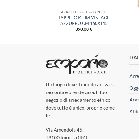
UTI & TAPPETI
ARAZZI TESSUTI & TAPPETI
RBERO AZILAL
TAPPETO KILIM VINTAGE
TAGE
AZZURRO CM 160X115
,00
€
390,00
€
DA
Arre
Un luogo dove il mondo arriva, si
Ogge
racconta e prende casa. Il tuo
Araz
negozio di arredamento etnico
dove tutto è unico, proprio come
Abbi
te.
Via Amendola 45,
18100 Imperia (IM)