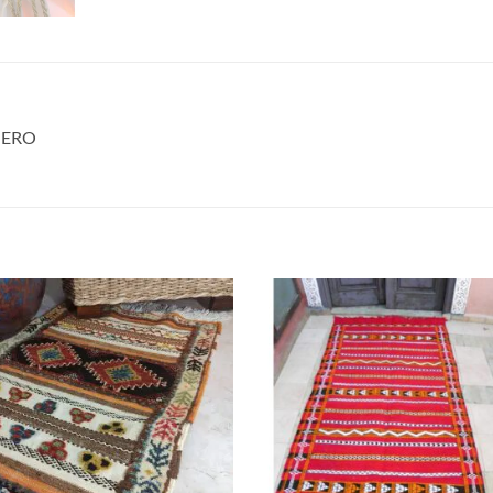
NERO
Aggiungi
Aggiu
alla lista
alla l
dei
dei
desideri
desid