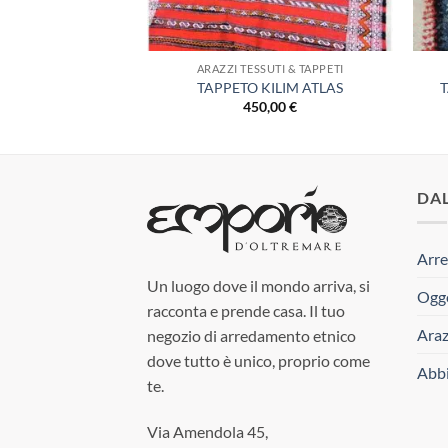
 & BATIK
ARAZZI TESSUTI & TAPPETI
ANO PATCHWORK
TAPPETO KILIM ATLAS
,00
€
450,00
€
DA
Arre
Un luogo dove il mondo arriva, si
Ogge
racconta e prende casa. Il tuo
Araz
negozio di arredamento etnico
dove tutto è unico, proprio come
Abbi
te.
Via Amendola 45,