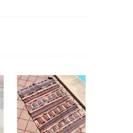
ngi
Aggiungi
ista
alla lista
dei
eri
desideri