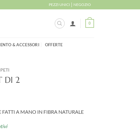
|
PEZZI UNICI
NEGOZIO
0
ENTO & ACCESSORI
OFFERTE
PPETI
 DI 2
 FATTI A MANO IN FIBRA NATURALE
tivi