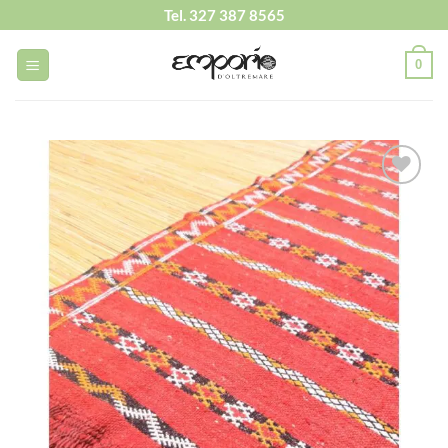
Salta
Tel. 327 387 8565
ai
contenuti
0
Aggiungi
alla lista
dei
desideri