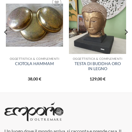
Aggiungi
Aggiungi
alla lista
alla lista
dei
dei
desideri
desideri
OGGETTISTICA & COMPLEMENTI
OGGETTISTICA & COMPLEMENTI
TESTA DI BUDDHA ORO
CIOTOLA HAMMAM
IN LEGNO
38,00
€
129,00
€
Un luogo dove il mondo arriva, si racconta e prende casa. Il