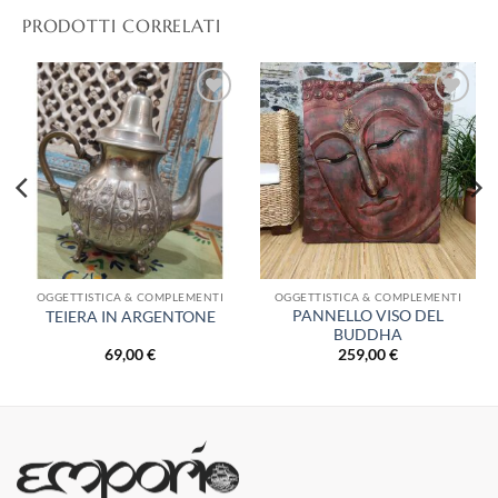
PRODOTTI CORRELATI
Aggiungi
Aggiungi
alla lista
alla lista
dei
dei
desideri
desideri
OGGETTISTICA & COMPLEMENTI
OGGETTISTICA & COMPLEMENTI
PANNELLO VISO DEL
TEIERA IN ARGENTONE
BUDDHA
69,00
€
259,00
€