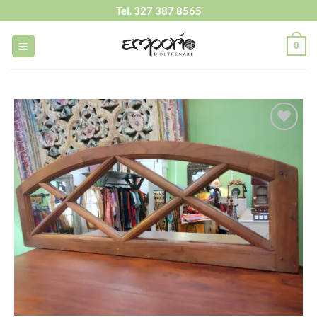
Salta
Tel. 327 387 8565
ai
contenuti
0
Aggiungi
alla lista
dei
desideri