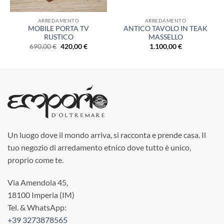
ARREDAMENTO
ARREDAMENTO
MOBILE PORTA TV
ANTICO TAVOLO IN TEAK
RUSTICO
MASSELLO
Il
Il
690,00
€
420,00
€
1.100,00
€
o
prezzo
prezzo
e
originale
attuale
era:
è:
 €.
690,00 €.
420,00 €.
Un luogo dove il mondo arriva, si racconta e prende casa. Il
tuo negozio di arredamento etnico dove tutto è unico,
proprio come te.
Via Amendola 45,
18100 Imperia (IM)
Tel. & WhatsApp:
+39 3273878565