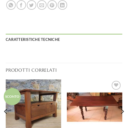
CARATTERISTICHE TECNICHE
PRODOTTI CORRELATI
Aggiungi
Aggiungi
SCONTO
alla lista
alla lista
dei
dei
desideri
desideri