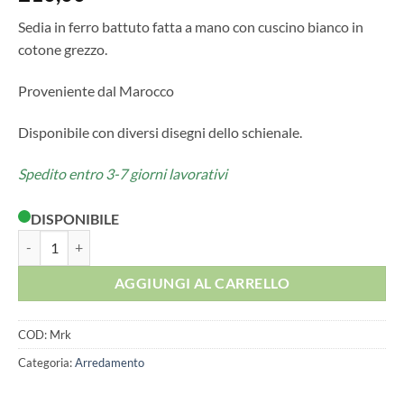
Sedia in ferro battuto fatta a mano con cuscino bianco in
cotone grezzo.
Proveniente dal Marocco
Disponibile con diversi disegni dello schienale.
Spedito entro 3-7 giorni lavorativi
DISPONIBILE
SEDIA IN FERRO BATTUTO CON CUSCINO BIANCO quantità
AGGIUNGI AL CARRELLO
COD:
Mrk
Categoria:
Arredamento