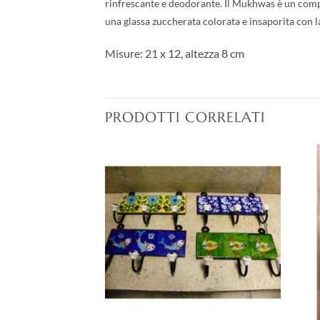
rinfrescante e deodorante. Il Mukhwas è un compos
una glassa zuccherata colorata e insaporita con l
Misure: 21 x 12, altezza 8 cm
PRODOTTI CORRELATI
Aggiungi
Aggiungi
alla lista
alla lista
dei
dei
desideri
desideri