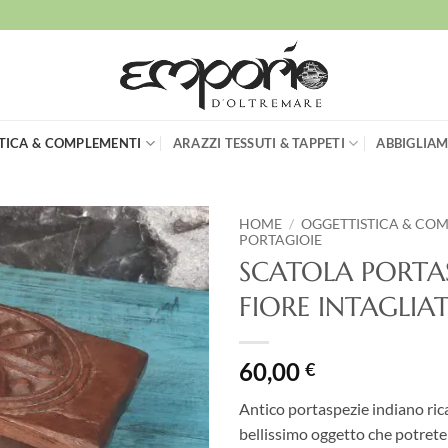
TICA & COMPLEMENTI
ARAZZI TESSUTI & TAPPETI
ABBIGLIAM
HOME
/
OGGETTISTICA & CO
PORTAGIOIE
SCATOLA PORTA
Aggiungi
alla lista
FIORE INTAGLIA
dei
desideri
60,00
€
Antico portaspezie indiano ric
bellissimo oggetto che potrete 