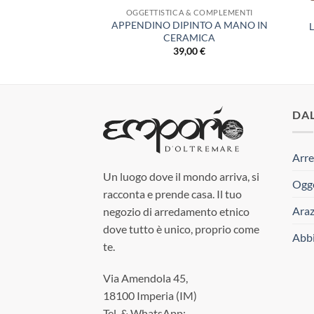
 & COMPLEMENTI
OGGETTISTICA & COMPLEMENTI
APPENDINO DIPINTO A MANO IN
VALE ARGENTO
CERAMICA
,00
€
39,00
€
DA
Arre
Un luogo dove il mondo arriva, si
Ogge
racconta e prende casa. Il tuo
Araz
negozio di arredamento etnico
dove tutto è unico, proprio come
Abbi
te.
Via Amendola 45,
18100 Imperia (IM)
Tel. & WhatsApp: