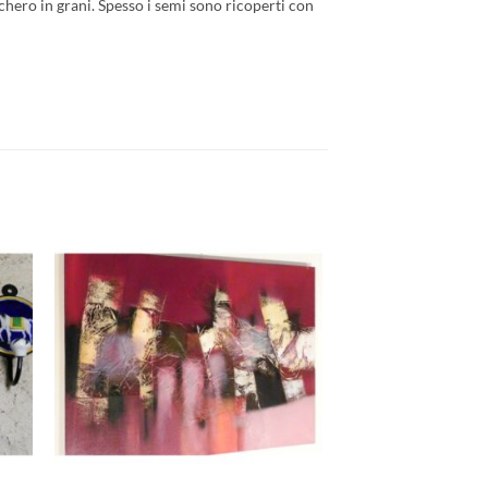
chero in grani. Spesso i semi sono ricoperti con
ngi
Aggiungi
ista
alla lista
dei
eri
desideri