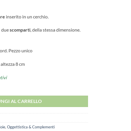
ore
inserito in un cerchio.
n due
scomparti
, della stessa dimensione.
nord. Pezzo unico
 altezza 8 cm
tivi
NGI AL CARRELLO
ioie
,
Oggettistica & Complementi