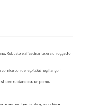
no. Robusto e affascinante, era un oggetto
e cornice con delle
picche
negli angoli
o si apre ruotando su un perno.
was ovvero un digestivo da sgranocchiare