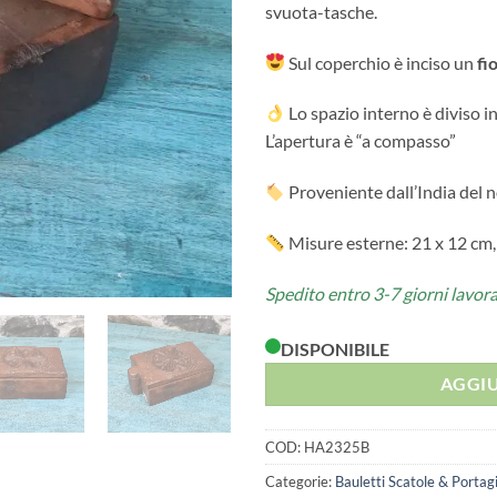
svuota-tasche.
Sul coperchio è inciso un
fi
Lo spazio interno è diviso i
L’apertura è “a compasso”
Proveniente dall’India del 
Misure esterne: 21 x 12 cm,
Spedito entro 3-7 giorni lavora
DISPONIBILE
AGGIU
COD:
HA2325B
Categorie:
Bauletti Scatole & Portag