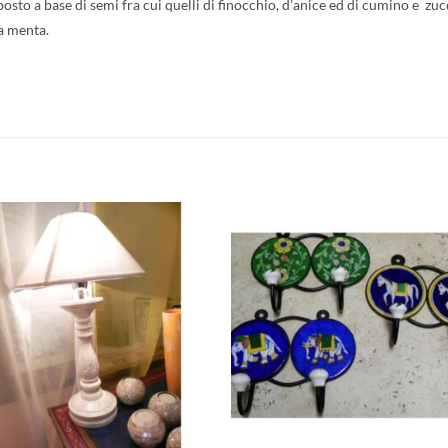
to a base di semi fra cui quelli di finocchio, d’anice ed di cumino e zuc
a menta.
Aggiungi
Aggiu
alla lista
alla l
dei
dei
desideri
desid