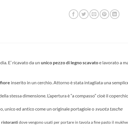
dia. E’ ricavato da un
unico pezzo di legno scavato
e lavorato a ma
fiore
inserito in un cerchio. Attorno è stata intagliata una semplic
 della stessa dimensione. L’apertura è “a compasso” cioè il coperchi
no, unico ed antico come un originale portagioie o
svuota tasche
i
ristoranti
dove vengono usati per portare in tavola a fine pasto il mukh