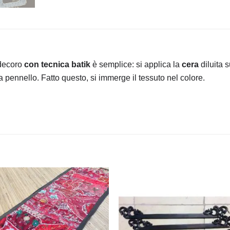
 decoro
con tecnica batik
è semplice: si applica la
cera
diluita 
pennello. Fatto questo, si immerge il tessuto nel colore.
Aggiungi
Aggiu
alla lista
alla l
dei
dei
desideri
desid