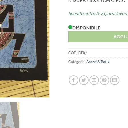
MISURE: 45 X 45 CM CIRCA
Spedito entro 3-7 giorni lavora
DISPONIBILE
AGGIU
COD:
BTK/
Categoria:
Arazzi & Batik