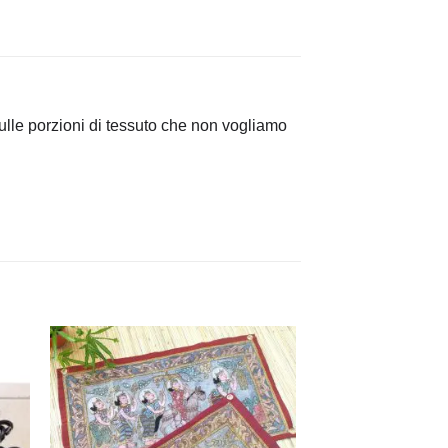
sulle porzioni di tessuto che non vogliamo
ngi
Aggiungi
ista
alla lista
dei
eri
desideri