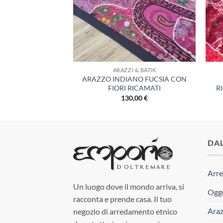
 & BATIK
ARAZZI & BATIK
ARAZZO INDIANO FUCSIA CON
IANO RUNNER
FIORI RICAMATI
R
,00
€
130,00
€
DA
Arre
Un luogo dove il mondo arriva, si
Ogge
racconta e prende casa. Il tuo
Araz
negozio di arredamento etnico