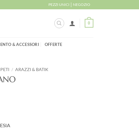
|
PEZZI UNICI
NEGOZIO
0
ENTO & ACCESSORI
OFFERTE
PPETI
/
ARAZZI & BATIK
IANO
O
ESIA