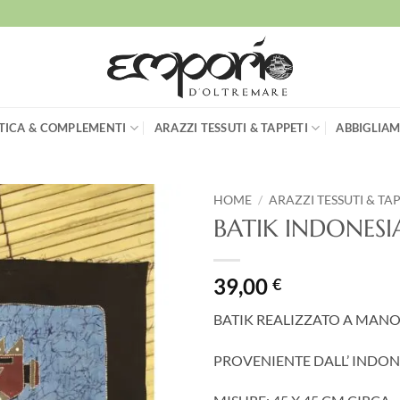
TICA & COMPLEMENTI
ARAZZI TESSUTI & TAPPETI
ABBIGLIAM
HOME
/
ARAZZI TESSUTI & TA
BATIK INDONES
Aggiungi
alla lista
dei
39,00
€
desideri
BATIK REALIZZATO A MAN
PROVENIENTE DALL’ INDON