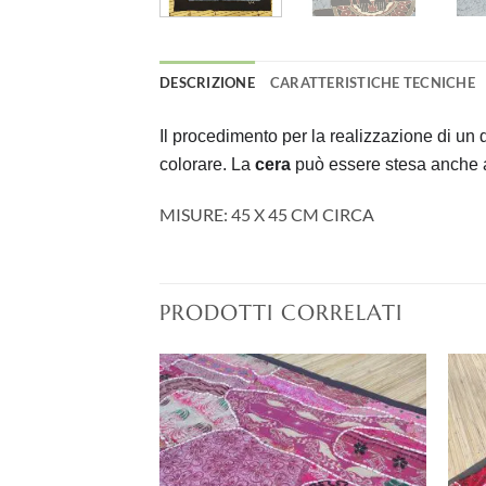
DESCRIZIONE
CARATTERISTICHE TECNICHE
Il procedimento per la realizzazione di un
colorare. La
cera
può essere stesa anche a 
MISURE: 45 X 45 CM CIRCA
PRODOTTI CORRELATI
Aggiungi
Aggiungi
alla lista
alla lista
dei
dei
desideri
desideri