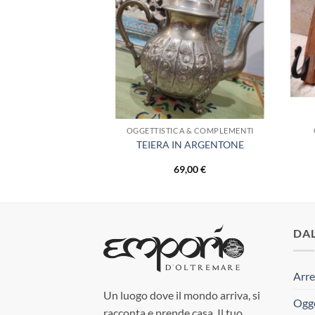
dei
dei
desideri
desideri
 & COMPLEMENTI
OGGETTISTICA & COMPLEMENTI
O INDIANO
TEIERA IN ARGENTONE
,00
€
69,00
€
DA
Arre
Un luogo dove il mondo arriva, si
Ogge
racconta e prende casa. Il tuo