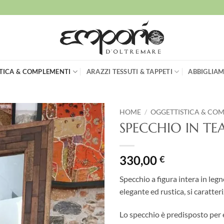
TICA & COMPLEMENTI
ARAZZI TESSUTI & TAPPETI
ABBIGLIAM
HOME
/
OGGETTISTICA & CO
SPECCHIO IN TE
Aggiungi
alla lista
dei
330,00
€
desideri
Specchio a figura intera in legn
elegante ed rustica, si caratte
Lo specchio è predisposto per e