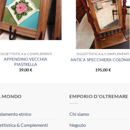
dei
dei
desideri
desid
OGGETTISTICA & COMPLEMENTI
OGGETTISTICA & COMPLEMENTI
APPENDINO VECCHIA
ANTICA SPECCHIERA COLONI
PIASTRELLA
39,00
€
195,00
€
L MONDO
EMPORIO D’OLTREMARE
damento etnico
Chi siamo
ttistica & Complementi
Negozio