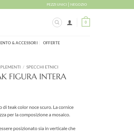
|
PEZZI UNICI
NEGOZIO
0
ENTO & ACCESSORI
OFFERTE
MPLEMENTI
/
SPECCHI ETNICI
AK FIGURA INTERA
o di teak color noce scuro. La cornice
rizza per la composizione a mosaico.
ssere posizionato sia in verticale che