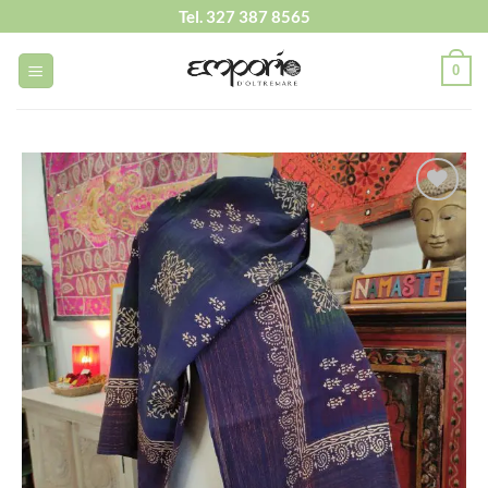
Salta
Tel. 327 387 8565
ai
contenuti
0
Aggiungi
alla lista
dei
desideri