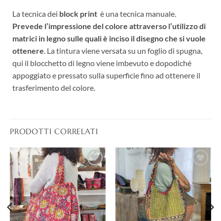
La tecnica dei
block print
è una tecnica manuale.
P
revede l’impressione del colore attraverso l’utilizzo di
matrici in legno sulle quali è inciso il disegno che si vuole
ottenere
. La tintura viene versata su un foglio di spugna,
qui il blocchetto di legno viene imbevuto e dopodiché
appoggiato e pressato sulla superficie fino ad ottenere il
trasferimento del colore.
PRODOTTI CORRELATI
Aggiungi
Aggiungi
alla lista
alla lista
dei
dei
desideri
desideri