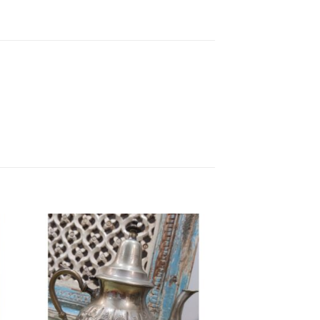
ngi
Aggiungi
ista
alla lista
dei
eri
desideri