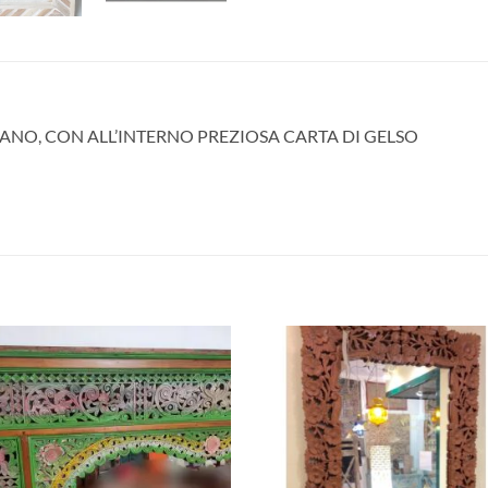
ANO, CON ALL’INTERNO PREZIOSA CARTA DI GELSO
Aggiungi
Aggiu
alla lista
alla l
dei
dei
desideri
desid