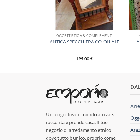
 & COMPLEMENTI
OGGETTISTICA & COMPLEMENTI
A IN RADICA DI
ANTICA SPECCHIERA COLONIALE
A
EAK
,00
€
195,00
€
DA
Arre
Un luogo dove il mondo arriva, si
Ogge
racconta e prende casa. Il tuo
Araz
negozio di arredamento etnico
dove tutto è unico, proprio come