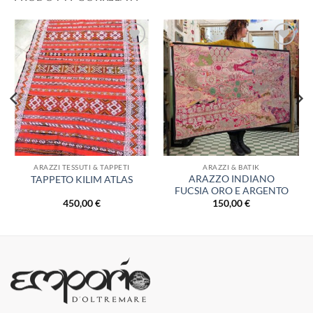
Aggiungi
Aggiungi
alla lista
alla lista
dei
dei
desideri
desideri
ARAZZI TESSUTI & TAPPETI
ARAZZI & BATIK
ARAZZO INDIANO
TAPPETO KILIM ATLAS
FUCSIA ORO E ARGENTO
450,00
€
150,00
€