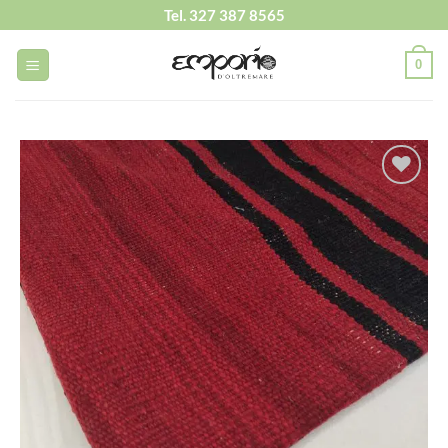
Salta
Tel. 327 387 8565
ai
contenuti
0
Aggiungi
alla lista
dei
desideri