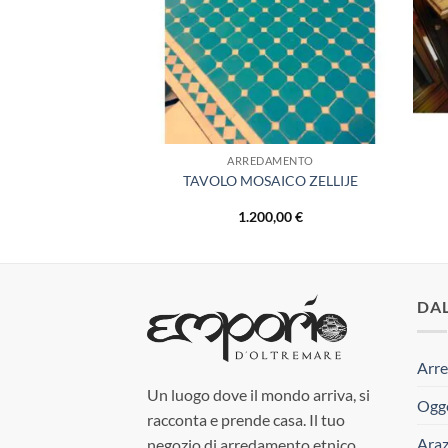
AMENTO
ARREDAMENTO
ICA THAILANDESE
TAVOLO MOSAICO ZELLIJE
Il
Il
€
490,00
€
1.200,00
€
prezzo
prezzo
originale
attuale
era:
è:
590,00 €.
490,00 €.
DA
Arre
Un luogo dove il mondo arriva, si
Ogge
racconta e prende casa. Il tuo
Araz
negozio di arredamento etnico