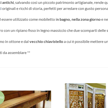
i antichi
, salvando così un piccolo patrimonio artigianale, rende 
i
originali e ricchi di storia, perfetti per arredare con gusto person
essere utilizzato come mobiletto i
n bagno, nella zona giorno
e ne
ro con un ripiano fisso in legno massiccio che due scomparti delle 
rmo in ottone e dal
vecchio chiavistello
a cui è possibile mettere un
ti da assemblare **
Aggiungi
Aggiu
TO
alla lista
alla l
dei
dei
desideri
desid