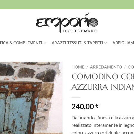
TICA & COMPLEMENTI
ARAZZI TESSUTI & TAPPETI
ABBIGLIAM
HOME
/
ARREDAMENTO
/
CO
COMODINO CON 
Aggiungi
AZZURRA INDIA
alla lista
dei
desideri
240,00
€
Da un’antica finestrella azzur
realizzato interamente in legno.
colore azzurro originale, accomp