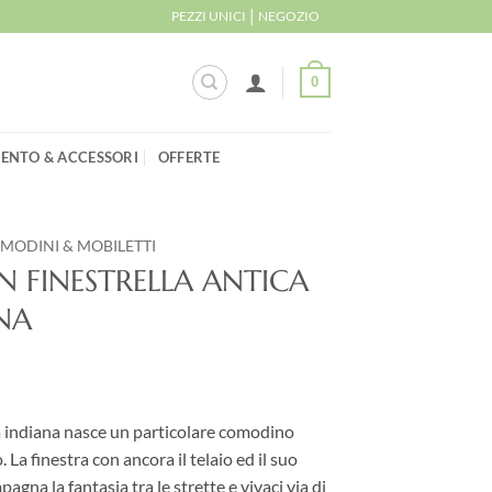
|
PEZZI UNICI
NEGOZIO
0
ENTO & ACCESSORI
OFFERTE
MODINI & MOBILETTI
FINESTRELLA ANTICA
NA
ra indiana nasce un particolare comodino
 La finestra con ancora il telaio ed il suo
agna la fantasia tra le strette e vivaci via di