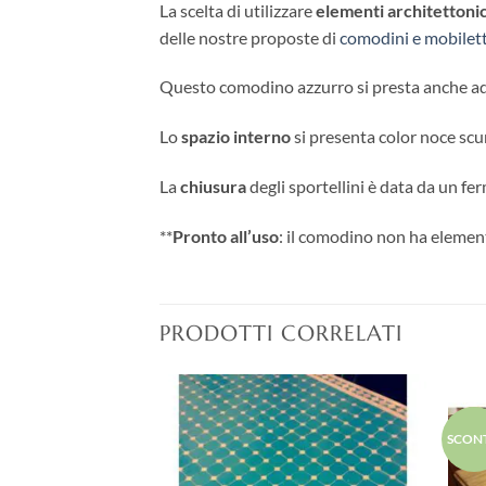
La scelta di utilizzare
elementi architettonic
delle nostre proposte di
comodini e mobilett
Questo comodino azzurro si presta anche ad 
Lo
spazio interno
si presenta color noce scu
La
chiusura
degli sportellini è data da un fe
**
Pronto all’uso
: il comodino non ha elemen
PRODOTTI CORRELATI
Aggiungi
Aggiungi
SCON
alla lista
alla lista
dei
dei
desideri
desideri