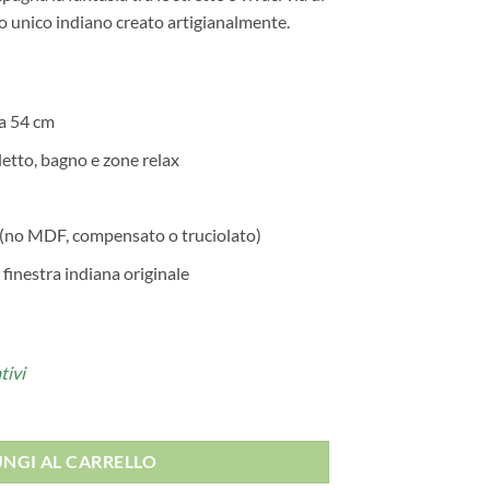
o unico indiano creato artigianalmente.
za 54 cm
letto, bagno e zone relax
o (no MDF, compensato o truciolato)
 finestra indiana originale
tivi
NGI AL CARRELLO