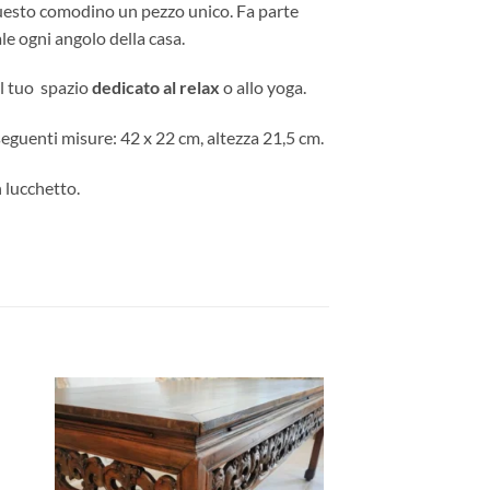
questo comodino un pezzo unico. Fa parte
ale ogni angolo della casa.
l tuo spazio
dedicato al relax
o allo yoga.
seguenti misure: 42 x 22 cm, altezza 21,5 cm.
 lucchetto.
ngi
Aggiungi
ista
alla lista
dei
eri
desideri