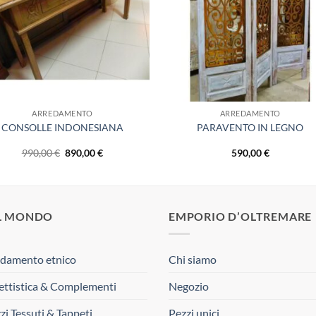
ARREDAMENTO
ARREDAMENTO
CONSOLLE INDONESIANA
PARAVENTO IN LEGNO
Il
Il
990,00
€
890,00
€
590,00
€
prezzo
prezzo
originale
attuale
era:
è:
990,00 €.
890,00 €.
L MONDO
EMPORIO D’OLTREMARE
damento etnico
Chi siamo
ttistica & Complementi
Negozio
zi Tessuti & Tappeti
Pezzi unici