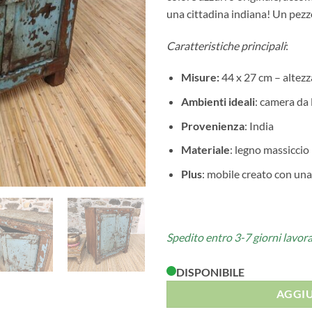
una cittadina indiana! Un pezz
Caratteristiche principali
:
Misure:
44 x 27 cm – altez
Ambienti ideali
: camera da 
Provenienza
: India
Materiale
: legno massicci
Plus
: mobile creato con una
Spedito entro 3-7 giorni lavora
DISPONIBILE
AGGIU