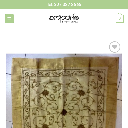
Salta
Tel. 327 387 8565
ai
contenuti
0
Aggiungi
alla lista
dei
desideri