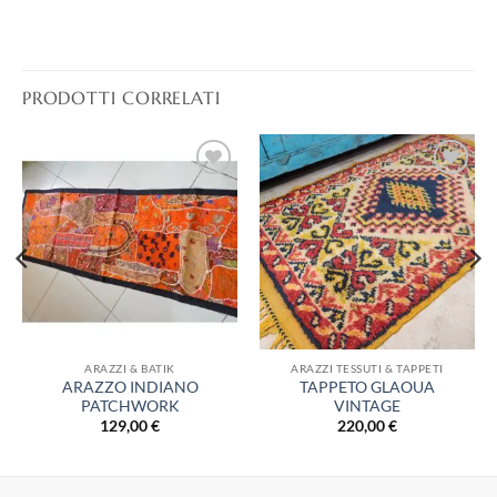
PRODOTTI CORRELATI
Aggiungi
Aggiungi
alla lista
alla lista
dei
dei
desideri
desideri
ARAZZI & BATIK
ARAZZI TESSUTI & TAPPETI
ARAZZO INDIANO
TAPPETO GLAOUA
PATCHWORK
VINTAGE
129,00
€
220,00
€