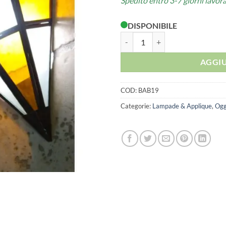
Spedito entro 3-7 giorni lavora
DISPONIBILE
APPLIQUE FERRO E VETRO COLO
AGGIU
COD:
BAB19
Categorie:
Lampade & Applique
,
Ogg