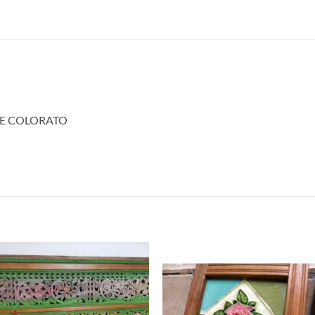
 E COLORATO
Aggiungi
Aggiu
alla lista
alla l
dei
dei
desideri
desid