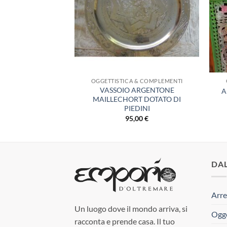
 & COMPLEMENTI
OGGETTISTICA & COMPLEMENTI
INTO A MANO IN
VASSOIO ARGENTONE
A
AMICA
MAILLECHORT DOTATO DI
PIEDINI
,00
€
95,00
€
DA
Arre
Un luogo dove il mondo arriva, si
Ogge
racconta e prende casa. Il tuo