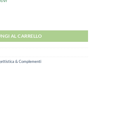
tivi
RATO quantità
NGI AL CARRELLO
ettistica & Complementi