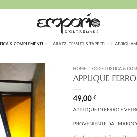
TICA & COMPLEMENTI
ARAZZI TESSUTI & TAPPETI
ABBIGLIAM
HOME
/
OGGETTISTICA & CO
APPLIQUE FERR
Aggiungi
alla lista
dei
49,00
€
desideri
APPLIQUE IN FERRO E VET
PROVENIENTE DAL MARO