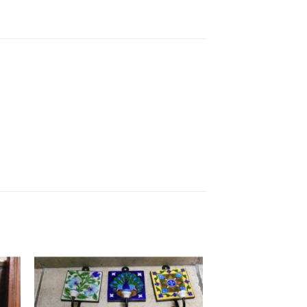
ngi
Aggiungi
ista
alla lista
dei
eri
desideri