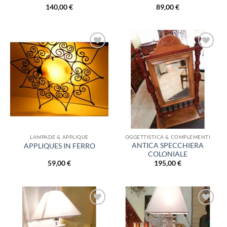
140,00
€
89,00
€
Aggiungi
Aggiungi
alla lista
alla lista
dei
dei
desideri
desideri
LAMPADE & APPLIQUE
OGGETTISTICA & COMPLEMENTI
ANTICA SPECCHIERA
APPLIQUES IN FERRO
COLONIALE
59,00
€
195,00
€
Aggiungi
Aggiungi
alla lista
alla lista
dei
dei