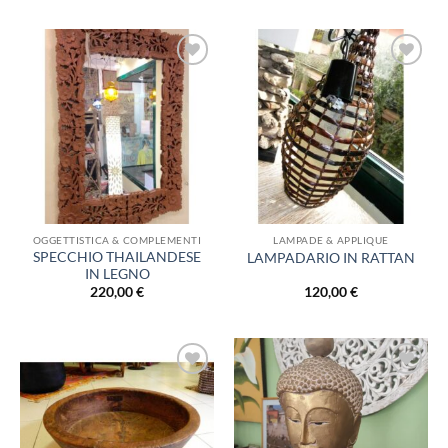
Aggiungi
Aggiungi
alla lista
alla lista
dei
dei
desideri
desideri
OGGETTISTICA & COMPLEMENTI
LAMPADE & APPLIQUE
SPECCHIO THAILANDESE
LAMPADARIO IN RATTAN
IN LEGNO
220,00
€
120,00
€
Aggiungi
Aggiungi
alla lista
alla lista
dei
dei
desideri
desideri